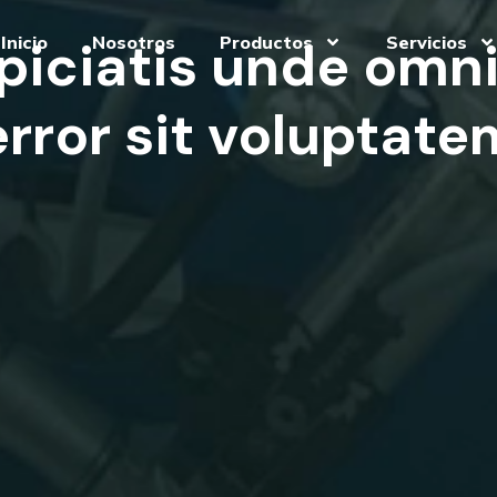
piciatis unde omni
Inicio
Nosotros
Productos
Servicios
error sit voluptate