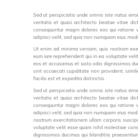
Sed ut perspiciatis unde omnis iste natus err
veritatis et quasi architecto beatae vitae d
consequuntur magni dolores eos qui ratione v
adipisci velit, sed quia non numquam eius mod
Ut enim ad minima veniam, quis nostrum exerc
eum iure reprehenderit qui in ea voluptate veli
eos et accusamus et iusto odio dignissimos duc
sint occaecati cupiditate non provident, simil
facilis est et expedita distinctio.
Sed ut perspiciatis unde omnis iste natus err
veritatis et quasi architecto beatae vitae d
consequuntur magni dolores eos qui ratione v
adipisci velit, sed quia non numquam eius mo
nostrum exercitationem ullam corporis suscip
voluptate velit esse quam nihil molestiae cons
dignissimos ducimus qui blanditiis praesentiu