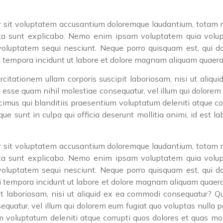
or sit voluptatem accusantium doloremque laudantium, totam 
icta sunt explicabo. Nemo enim ipsam voluptatem quia volupta
oluptatem sequi nesciunt. Neque porro quisquam est, qui do
i tempora incidunt ut labore et dolore magnam aliquam quaera
itationem ullam corporis suscipit laboriosam, nisi ut aliq
t esse quam nihil molestiae consequatur, vel illum qui dolorem
imus qui blanditiis praesentium voluptatum deleniti atque co
ique sunt in culpa qui officia deserunt mollitia animi, id est
or sit voluptatem accusantium doloremque laudantium, totam 
icta sunt explicabo. Nemo enim ipsam voluptatem quia volupta
oluptatem sequi nesciunt. Neque porro quisquam est, qui do
di tempora incidunt ut labore et dolore magnam aliquam quaer
it laboriosam, nisi ut aliquid ex ea commodi consequatur? Qu
equatur, vel illum qui dolorem eum fugiat quo voluptas nulla p
m voluptatum deleniti atque corrupti quos dolores et quas mol