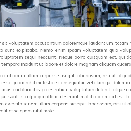
or sit voluptatem accusantium doloremque laudantium, totam 
icta sunt explicabo. Nemo enim ipsam voluptatem quia volupta
oluptatem sequi nesciunt. Neque porro quisquam est, qui do
i tempora incidunt ut labore et dolore magnam aliquam quaera
itationem ullam corporis suscipit laboriosam, nisi ut aliq
t esse quam nihil molestiae consequatur, vel illum qui dolorem
imus qui blanditiis praesentium voluptatum deleniti atque co
ique sunt in culpa qui officia deserunt mollitia animi, id est
um exercitationem ullam corporis suscipit laboriosam, nisi ut
velit esse quam nihil mole