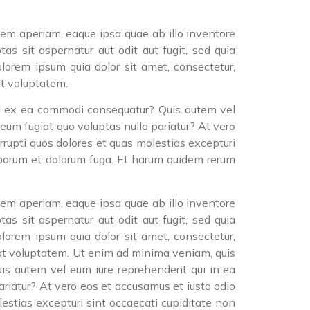
rem aperiam, eaque ipsa quae ab illo inventore
s sit aspernatur aut odit aut fugit, sed quia
lorem ipsum quia dolor sit amet, consectetur,
t voluptatem.
uid ex ea commodi consequatur? Quis autem vel
 eum fugiat quo voluptas nulla pariatur? At vero
rrupti quos dolores et quas molestias excepturi
 laborum et dolorum fuga. Et harum quidem rerum
rem aperiam, eaque ipsa quae ab illo inventore
s sit aspernatur aut odit aut fugit, sed quia
lorem ipsum quia dolor sit amet, consectetur,
at voluptatem. Ut enim ad minima veniam, quis
is autem vel eum iure reprehenderit qui in ea
ariatur? At vero eos et accusamus et iusto odio
estias excepturi sint occaecati cupiditate non