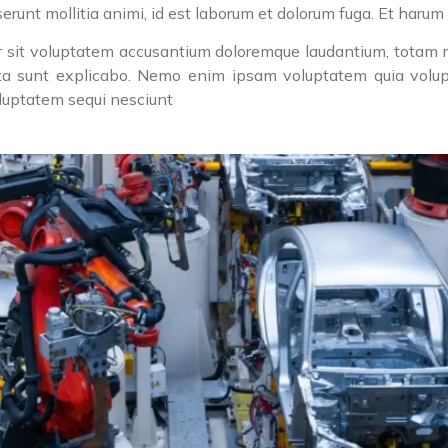
eserunt mollitia animi, id est laborum et dolorum fuga. Et harum 
or sit voluptatem accusantium doloremque laudantium, totam 
icta sunt explicabo. Nemo enim ipsam voluptatem quia volupta
luptatem sequi nesciunt