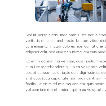
Sed ut perspiciatis unde omnis iste natus err
veritatis et quasi architecto beatae vitae d
consequuntur magni dolores eos qui ratione v
adipisci velit, sed quia non numquam eius mod
Ut enim ad minima veniam, quis nostrum exerc
eum iure reprehenderit qui in ea voluptate veli
eos et accusamus et iusto odio dignissimos duc
sint occaecati cupiditate non provident, simil
facilis. Ut enim ad minima veniam, quis nostr
vel eum iure reprehenderit qui in ea voluptate 