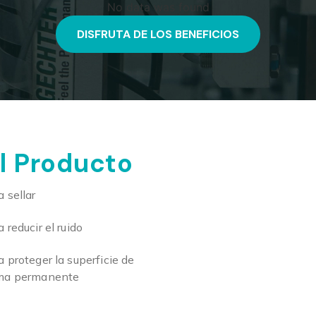
No data was found
DISFRUTA DE LOS BENEFICIOS
l Producto
a sellar
 reducir el ruido
a proteger la superficie de
ma permanente