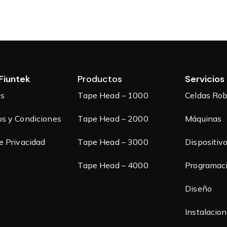
Inicio
Nosotros
Productos
Servicios
Fiuntek
Productos
Servicios
os
Tape Head – 1000
Celdas Rob
s y Condiciones
Tape Head – 2000
Máquinas
e Privacidad
Tape Head – 3000
Dispositiv
Tape Head – 4000
Programac
Diseño
Instalacio